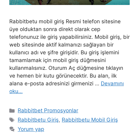
Rabbitbetu mobil giriş Resmi telefon sitesine
üye olduktan sonra direkt olarak cep
telefonunuz ile giriş yapabilirsiniz. Mobil giriş, bir
web sitesinde aktif kalmanızı sağlayan bir
kullanıcı adı ve şifre girişidir. Bu giriş işlemini
tamamlamak için mobil giriş düğmesini
kullanmalısınız. Oturum Aç düğmesine tıklayın
ve hemen bir kutu görünecektir. Bu alan, ilk
alana e-posta adresinizi girmenizi …
Devamını
oku…
Kategoriler
Rabbitbet Promosyonlar
Etiketler
Rabbitbetu Giriş
,
Rabbitbetu Mobil Giriş
Yorum yap