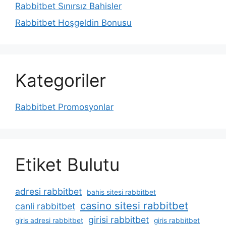
Rabbitbet Sınırsız Bahisler
Rabbitbet Hoşgeldin Bonusu
Kategoriler
Rabbitbet Promosyonlar
Etiket Bulutu
adresi rabbitbet
bahis sitesi rabbitbet
casino sitesi rabbitbet
canli rabbitbet
girisi rabbitbet
giris adresi rabbitbet
giris rabbitbet