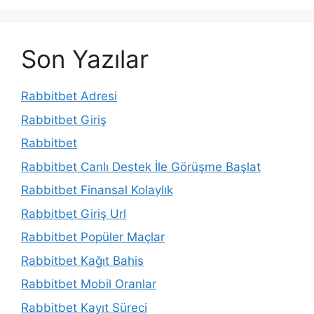
Son Yazılar
Rabbitbet Adresi
Rabbitbet Giriş
Rabbitbet
Rabbitbet Canlı Destek İle Görüşme Başlat
Rabbitbet Finansal Kolaylık
Rabbitbet Giriş Url
Rabbitbet Popüler Maçlar
Rabbitbet Kağıt Bahis
Rabbitbet Mobil Oranlar
Rabbitbet Kayıt Süreci