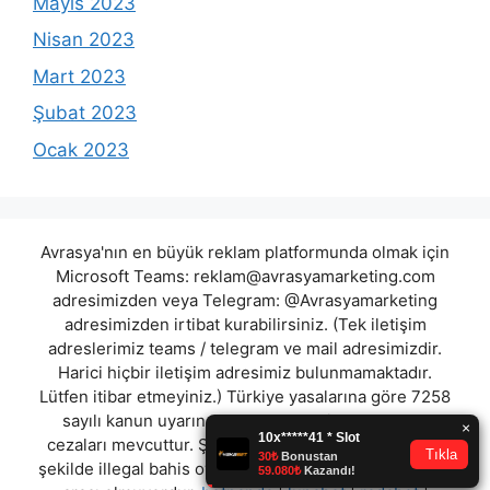
Mayıs 2023
Nisan 2023
Mart 2023
Şubat 2023
Ocak 2023
Avrasya'nın en büyük reklam platformunda olmak için
Microsoft Teams:
reklam@avrasyamarketing.com
adresimizden veya Telegram: @Avrasyamarketing
adresimizden irtibat kurabilirsiniz. (Tek iletişim
adreslerimiz teams / telegram ve mail adresimizdir.
Harici hiçbir iletişim adresimiz bulunmamaktadır.
Lütfen itibar etmeyiniz.) Türkiye yasalarına göre 7258
sayılı kanun uyarınca yasa dışı bahis oynamanın
cezaları mevcuttur. Şu an bulunduğunuz site hiç bir
şekilde illegal bahis oyunları oynatmıyor ve oynamaya