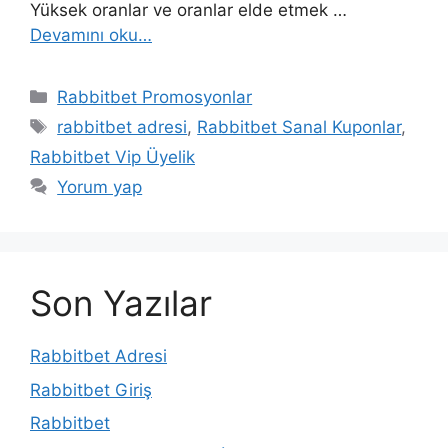
Yüksek oranlar ve oranlar elde etmek …
Devamını oku…
Kategoriler
Rabbitbet Promosyonlar
Etiketler
rabbitbet adresi
,
Rabbitbet Sanal Kuponlar
,
Rabbitbet Vip Üyelik
Yorum yap
Son Yazılar
Rabbitbet Adresi
Rabbitbet Giriş
Rabbitbet