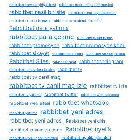
rabbitbet mevcut giriş adresi
rabbitbet mobil müşteri hizmetleri
rabbitbet nasil bir site
rabbitbet nasıl kayıt olabilirim
rabbitbet ortaklık bonusu
rabbitbet para birimi site ekibi
Rabbitbet para yatırma
rabbitbet para çekme
rabbitbet poker bonus
rabbitbet promosyon
rabbitbet promosyon kodu
rabbitbet sikayet
rabbitbet site ekibi
rabbitbet site keşfi taraf
Rabbitbet Sitesi
rabbitbet telegram
rabbitbet taraf
rabbitbet tv
rabbitbet turnuvalara katılım
rabbitbet tv canli maç
rabbitbet tv canli maç izle
rabbitbet tv izle
rabbitbet twitter
rabbitbet tv yatırma
rabbitbet web hakkında
rabbitbet whatsapp
rabbitbet web sitesi
rabbitbet yeni adres
rabbitbet yatırma
rabbitbet yeni adresi
Rabbitbet yeni giriş
Rabbitbet üyelik
rabbitbet çevrimiçi casino
rabbitbet üyelik i̇şlemleri
rabbitbet üyelik gereksinimleri