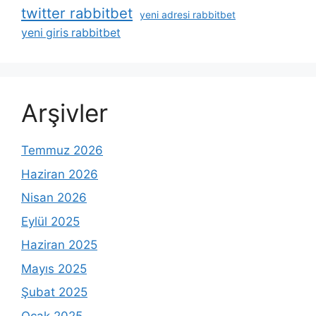
twitter rabbitbet
yeni adresi rabbitbet
yeni giris rabbitbet
Arşivler
Temmuz 2026
Haziran 2026
Nisan 2026
Eylül 2025
Haziran 2025
Mayıs 2025
Şubat 2025
Ocak 2025