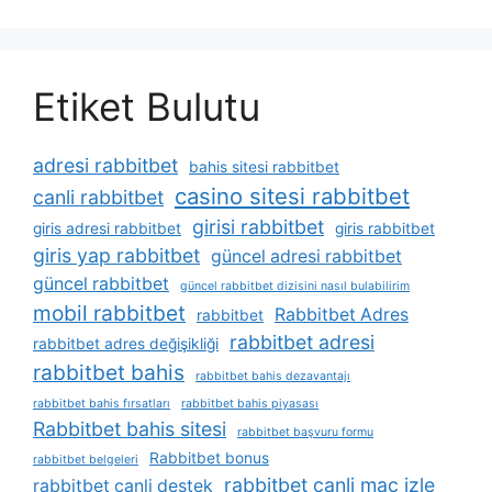
Etiket Bulutu
adresi rabbitbet
bahis sitesi rabbitbet
casino sitesi rabbitbet
canli rabbitbet
girisi rabbitbet
giris adresi rabbitbet
giris rabbitbet
giris yap rabbitbet
güncel adresi rabbitbet
güncel rabbitbet
güncel rabbitbet dizisini nasıl bulabilirim
mobil rabbitbet
Rabbitbet Adres
rabbitbet
rabbitbet adresi
rabbitbet adres değişikliği
rabbitbet bahis
rabbitbet bahis dezavantajı
rabbitbet bahis fırsatları
rabbitbet bahis piyasası
Rabbitbet bahis sitesi
rabbitbet başvuru formu
Rabbitbet bonus
rabbitbet belgeleri
rabbitbet canli maç izle
rabbitbet canli destek