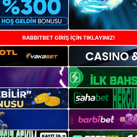
RABBITBET GİRİŞ İÇİN TIKLAYINIZ!