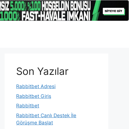
Son Yazılar
Rabbitbet Adresi
Rabbitbet Giriş
Rabbitbet
Rabbitbet Canlı Destek İle
Görüşme Başlat