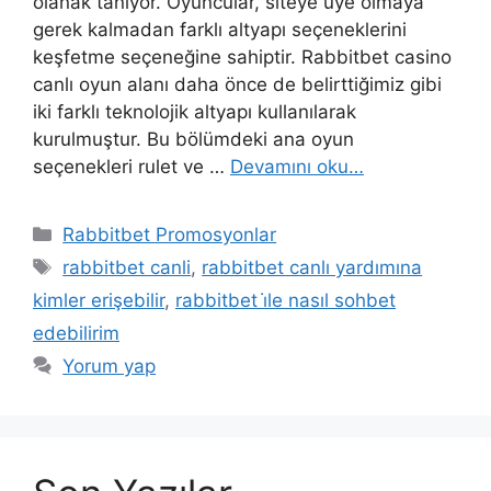
olanak tanıyor. Oyuncular, siteye üye olmaya
gerek kalmadan farklı altyapı seçeneklerini
keşfetme seçeneğine sahiptir. Rabbitbet casino
canlı oyun alanı daha önce de belirttiğimiz gibi
iki farklı teknolojik altyapı kullanılarak
kurulmuştur. Bu bölümdeki ana oyun
seçenekleri rulet ve …
Devamını oku…
Kategoriler
Rabbitbet Promosyonlar
Etiketler
rabbitbet canli
,
rabbitbet canlı yardımına
kimler erişebilir
,
rabbitbet i̇le nasıl sohbet
edebilirim
Yorum yap