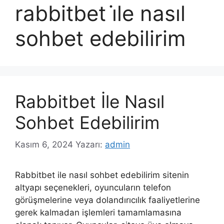
rabbitbet i̇le nasıl
sohbet edebilirim
Rabbitbet İle Nasıl
Sohbet Edebilirim
Kasım 6, 2024
Yazarı:
admin
Rabbitbet ile nasıl sohbet edebilirim sitenin
altyapı seçenekleri, oyuncuların telefon
görüşmelerine veya dolandırıcılık faaliyetlerine
gerek kalmadan işlemleri tamamlamasına