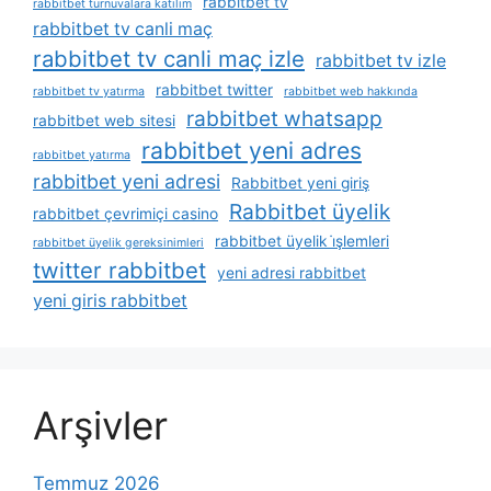
rabbitbet tv
rabbitbet turnuvalara katılım
rabbitbet tv canli maç
rabbitbet tv canli maç izle
rabbitbet tv izle
rabbitbet twitter
rabbitbet tv yatırma
rabbitbet web hakkında
rabbitbet whatsapp
rabbitbet web sitesi
rabbitbet yeni adres
rabbitbet yatırma
rabbitbet yeni adresi
Rabbitbet yeni giriş
Rabbitbet üyelik
rabbitbet çevrimiçi casino
rabbitbet üyelik i̇şlemleri
rabbitbet üyelik gereksinimleri
twitter rabbitbet
yeni adresi rabbitbet
yeni giris rabbitbet
Arşivler
Temmuz 2026