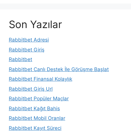
Son Yazılar
Rabbitbet Adresi
Rabbitbet Giriş
Rabbitbet
Rabbitbet Canlı Destek İle Görüşme Başlat
Rabbitbet Finansal Kolaylık
Rabbitbet Giriş Url
Rabbitbet Popüler Maçlar
Rabbitbet Kağıt Bahis
Rabbitbet Mobil Oranlar
Rabbitbet Kayıt Süreci