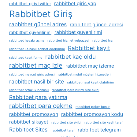
rabbitbet giris yap
rabbitbet giris twitter
Rabbitbet Giriş
rabbitbet güncel adres
rabbitbet güncel adresi
rabbitbet güvenlir mi
rabbitbet güvenilir mi
rabbitbet hesabı açma
rabbitbet hizmet yelpazesi
rabbitbet hızı
Rabbitbet kayıt
rabbitbet i̇le nasıl sohbet edebilirim
rabbitbet kaç oldu
rabbitbet kayıt formu
rabbitbet maç izle
rabbitbet maç izleme
rabbitbet mevcut giriş adresi
rabbitbet mobil müşteri hizmetleri
rabbitbet nasil bir site
rabbitbet nasıl kayıt olabilirim
rabbitbet ortaklık bonusu
rabbitbet para birimi site ekibi
Rabbitbet para yatırma
rabbitbet para çekme
rabbitbet poker bonus
rabbitbet promosyon
rabbitbet promosyon kodu
rabbitbet sikayet
rabbitbet site ekibi
rabbitbet site keşfi taraf
Rabbitbet Sitesi
rabbitbet telegram
rabbitbet taraf