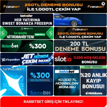
×
RABBITBET GİRİŞ İÇİN TIKLAYINIZ!