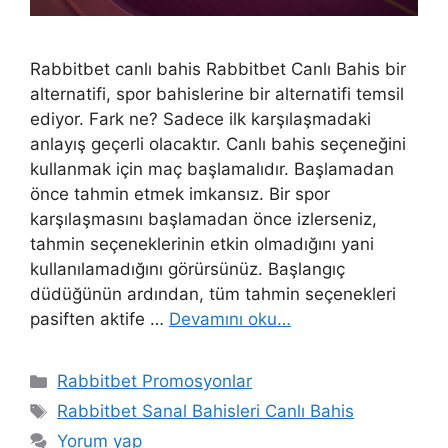
Rabbitbet canlı bahis Rabbitbet Canlı Bahis bir
alternatifi, spor bahislerine bir alternatifi temsil
ediyor. Fark ne? Sadece ilk karşılaşmadaki
anlayış geçerli olacaktır. Canlı bahis seçeneğini
kullanmak için maç başlamalıdır. Başlamadan
önce tahmin etmek imkansız. Bir spor
karşılaşmasını başlamadan önce izlerseniz,
tahmin seçeneklerinin etkin olmadığını yani
kullanılamadığını görürsünüz. Başlangıç ​​
düdüğünün ardından, tüm tahmin seçenekleri
pasiften aktife …
Devamını oku…
Kategoriler
Rabbitbet Promosyonlar
Etiketler
Rabbitbet Sanal Bahisleri Canlı Bahis
Yorum yap