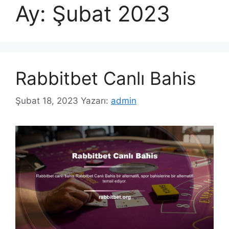
Ay:
Şubat 2023
Rabbitbet Canlı Bahis
Şubat 18, 2023
Yazarı:
admin