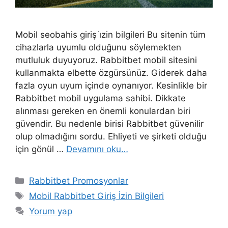
Mobil seobahis giriş i̇zin bilgileri Bu sitenin tüm
cihazlarla uyumlu olduğunu söylemekten
mutluluk duyuyoruz. Rabbitbet mobil sitesini
kullanmakta elbette özgürsünüz. Giderek daha
fazla oyun uyum içinde oynanıyor. Kesinlikle bir
Rabbitbet mobil uygulama sahibi. Dikkate
alınması gereken en önemli konulardan biri
güvendir. Bu nedenle birisi Rabbitbet güvenilir
olup olmadığını sordu. Ehliyeti ve şirketi olduğu
için gönül …
Devamını oku…
Kategoriler
Rabbitbet Promosyonlar
Etiketler
Mobil Rabbitbet Giriş İzin Bilgileri
Yorum yap