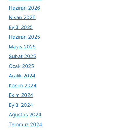
Haziran 2026
Nisan 2026
Eylül 2025
Haziran 2025
Mayıs 2025
Şubat 2025
Ocak 2025
Aralık 2024
Kasım 2024
Ekim 2024
Eylül 2024
Ağustos 2024
Temmuz 2024