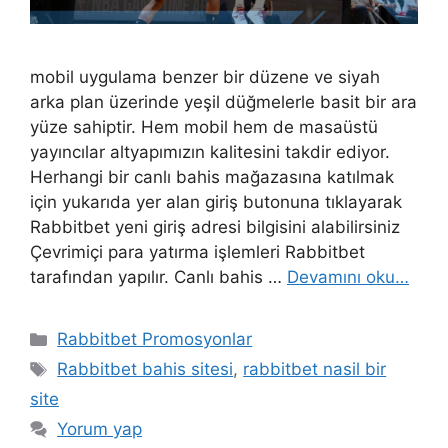
mobil uygulama benzer bir düzene ve siyah
arka plan üzerinde yeşil düğmelerle basit bir ara
yüze sahiptir. Hem mobil hem de masaüstü
yayıncılar altyapımızın kalitesini takdir ediyor.
Herhangi bir canlı bahis mağazasına katılmak
için yukarıda yer alan giriş butonuna tıklayarak
Rabbitbet yeni giriş adresi bilgisini alabilirsiniz
Çevrimiçi para yatırma işlemleri Rabbitbet
tarafından yapılır. Canlı bahis …
Devamını oku…
Kategoriler
Rabbitbet Promosyonlar
Etiketler
Rabbitbet bahis sitesi
,
rabbitbet nasil bir
site
Yorum yap