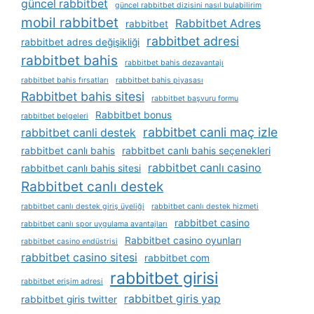
güncel rabbitbet
güncel rabbitbet dizisini nasıl bulabilirim
mobil rabbitbet
Rabbitbet Adres
rabbitbet
rabbitbet adresi
rabbitbet adres değişikliği
rabbitbet bahis
rabbitbet bahis dezavantajı
rabbitbet bahis fırsatları
rabbitbet bahis piyasası
Rabbitbet bahis sitesi
rabbitbet başvuru formu
Rabbitbet bonus
rabbitbet belgeleri
rabbitbet canli maç izle
rabbitbet canli destek
rabbitbet canlı bahis
rabbitbet canlı bahis seçenekleri
rabbitbet canlı casino
rabbitbet canlı bahis sitesi
Rabbitbet canlı destek
rabbitbet canlı destek giriş üyeliği
rabbitbet canlı destek hizmeti
rabbitbet casino
rabbitbet canlı spor uygulama avantajları
Rabbitbet casino oyunları
rabbitbet casino endüstrisi
rabbitbet casino sitesi
rabbitbet com
rabbitbet girisi
rabbitbet erişim adresi
rabbitbet giris yap
rabbitbet giris twitter