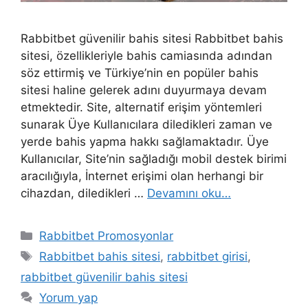
Rabbitbet güvenilir bahis sitesi Rabbitbet bahis
sitesi, özellikleriyle bahis camiasında adından
söz ettirmiş ve Türkiye’nin en popüler bahis
sitesi haline gelerek adını duyurmaya devam
etmektedir. Site, alternatif erişim yöntemleri
sunarak Üye Kullanıcılara diledikleri zaman ve
yerde bahis yapma hakkı sağlamaktadır. Üye
Kullanıcılar, Site’nin sağladığı mobil destek birimi
aracılığıyla, İnternet erişimi olan herhangi bir
cihazdan, diledikleri …
Devamını oku…
Kategoriler
Rabbitbet Promosyonlar
Etiketler
Rabbitbet bahis sitesi
,
rabbitbet girisi
,
rabbitbet güvenilir bahis sitesi
Yorum yap