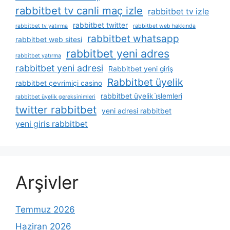
rabbitbet tv canli maç izle
rabbitbet tv izle
rabbitbet twitter
rabbitbet tv yatırma
rabbitbet web hakkında
rabbitbet whatsapp
rabbitbet web sitesi
rabbitbet yeni adres
rabbitbet yatırma
rabbitbet yeni adresi
Rabbitbet yeni giriş
Rabbitbet üyelik
rabbitbet çevrimiçi casino
rabbitbet üyelik i̇şlemleri
rabbitbet üyelik gereksinimleri
twitter rabbitbet
yeni adresi rabbitbet
yeni giris rabbitbet
Arşivler
Temmuz 2026
Haziran 2026