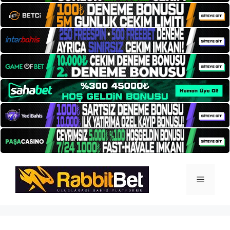
İçeriğe
atla
Menü