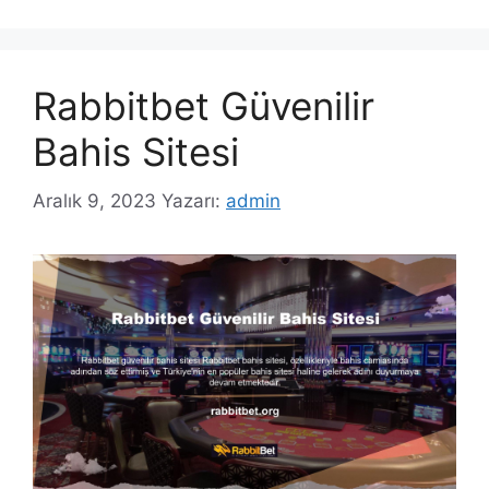
Rabbitbet Güvenilir
Bahis Sitesi
Aralık 9, 2023
Yazarı:
admin