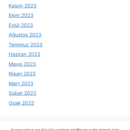
Kasım 2023
Ekim 2023
Eylül 2023
Ağustos 2023
Temmuz 2023
Haziran 2023
Mayıs 2023
Nisan 2023
Mart 2023
Şubat 2023
Ocak 2023