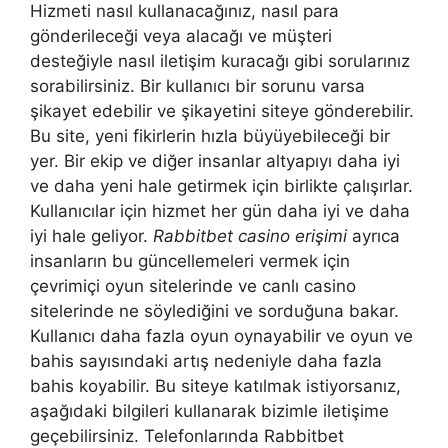
Hizmeti nasıl kullanacağınız, nasıl para
gönderileceği veya alacağı ve müşteri
desteğiyle nasıl iletişim kuracağı gibi sorularınız
sorabilirsiniz. Bir kullanıcı bir sorunu varsa
şikayet edebilir ve şikayetini siteye gönderebilir.
Bu site, yeni fikirlerin hızla büyüyebileceği bir
yer. Bir ekip ve diğer insanlar altyapıyı daha iyi
ve daha yeni hale getirmek için birlikte çalışırlar.
Kullanıcılar için hizmet her gün daha iyi ve daha
iyi hale geliyor.
Rabbitbet casino erişimi
ayrıca
insanların bu güncellemeleri vermek için
çevrimiçi oyun sitelerinde ve canlı casino
sitelerinde ne söylediğini ve sorduğuna bakar.
Kullanıcı daha fazla oyun oynayabilir ve oyun ve
bahis sayısındaki artış nedeniyle daha fazla
bahis koyabilir. Bu siteye katılmak istiyorsanız,
aşağıdaki bilgileri kullanarak bizimle iletişime
geçebilirsiniz. Telefonlarında Rabbitbet