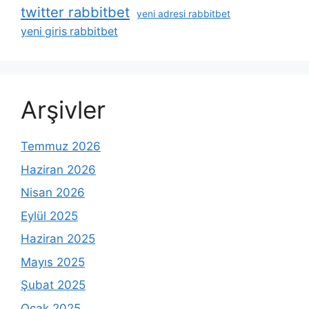
twitter rabbitbet
yeni adresi rabbitbet
yeni giris rabbitbet
Arşivler
Temmuz 2026
Haziran 2026
Nisan 2026
Eylül 2025
Haziran 2025
Mayıs 2025
Şubat 2025
Ocak 2025