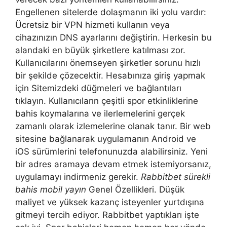
Engellenen sitelerde dolaşmanın iki yolu vardır:
Ücretsiz bir VPN hizmeti kullanın veya
cihazınızın DNS ayarlarını değiştirin. Herkesin bu
alandaki en büyük şirketlere katılması zor.
Kullanıcılarını önemseyen şirketler sorunu hızlı
bir şekilde çözecektir. Hesabınıza giriş yapmak
için Sitemizdeki düğmeleri ve bağlantıları
tıklayın. Kullanıcıların çeşitli spor etkinliklerine
bahis koymalarına ve ilerlemelerini gerçek
zamanlı olarak izlemelerine olanak tanır. Bir web
sitesine bağlanarak uygulamanın Android ve
iOS sürümlerini telefonunuzda alabilirsiniz. Yeni
bir adres aramaya devam etmek istemiyorsanız,
uygulamayı indirmeniz gerekir.
Rabbitbet sürekli
bahis mobil yayın
Genel Özellikleri. Düşük
maliyet ve yüksek kazanç isteyenler yurtdışına
gitmeyi tercih ediyor. Rabbitbet yaptıkları işte