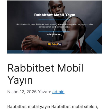
Rabbitbet Mobil
Yayın
Nisan 12, 2026
Yazarı:
admin
Rabbitbet mobil yayın Rabbitbet mobil siteleri,