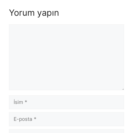
Yorum yapın
Yorum
İsim
E-
posta
İnternet