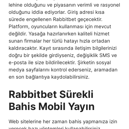
lehine olduğunu ve piyasanın verimli ve rasyonel
olduğunu iddia ediyorlar. Giriş adresi kısa
sürede engellenen Rabbitbet geçecektir.
Platform, oyuncuların kullanması için mevcut
değildir. Yasağa hazırlanırken kaliteli hizmet
sunan firmalar her türlü hatayı hızla ortadan
kaldıracaktır. Kayıt sırasında iletişim bilgilerinizi
doğru bir şekilde girdiyseniz, değişiklik SMS ve
e-posta ile size bildirilecektir. Şirketin sosyal
medya sayfalarını kontrol ederseniz, aramadan
en son bağlantıya kaydolabilirsiniz.
Rabbitbet Sürekli
Bahis Mobil Yayın
Web sitelerine her zaman bahis yapmanıza izin
verecek bazı yöntemleri kullanabilirsiniz.