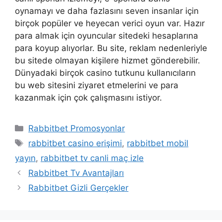
oynamayı ve daha fazlasını seven insanlar için
birçok popüler ve heyecan verici oyun var. Hazır
para almak için oyuncular sitedeki hesaplarına
para koyup alıyorlar. Bu site, reklam nedenleriyle
bu sitede olmayan kişilere hizmet gönderebilir.
Dünyadaki birçok casino tutkunu kullanıcıların
bu web sitesini ziyaret etmelerini ve para
kazanmak için çok çalışmasını istiyor.
Kategoriler
Rabbitbet Promosyonlar
Etiketler
rabbitbet casino erişimi
,
rabbitbet mobil
yayın
,
rabbitbet tv canli maç izle
Rabbitbet Tv Avantajları
Rabbitbet Gizli Gerçekler