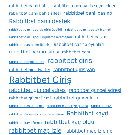
rabbitbet canlı bahis
rabbitbet canlı bahis seçenekleri
rabbitbet canlı casino
rabbitbet canlı bahis sitesi
Rabbitbet canlı destek
rabbitbet canlı destek giriş üyeliği
rabbitbet canlı destek hizmeti
rabbitbet casino
rabbitbet canlı spor uygulama avantajları
Rabbitbet casino oyunları
rabbitbet casino endüstrisi
rabbitbet casino sitesi
rabbitbet com
rabbitbet girisi
rabbitbet erişim adresi
rabbitbet giris yap
rabbitbet giris twitter
Rabbitbet Giriş
rabbitbet güncel adres
rabbitbet güncel adresi
rabbitbet güvenlir mi
rabbitbet güvenilir mi
rabbitbet hesabı açma
rabbitbet hizmet yelpazesi
rabbitbet hızı
Rabbitbet kayıt
rabbitbet i̇le nasıl sohbet edebilirim
rabbitbet kaç oldu
rabbitbet kayıt formu
rabbitbet maç izle
rabbitbet maç izleme