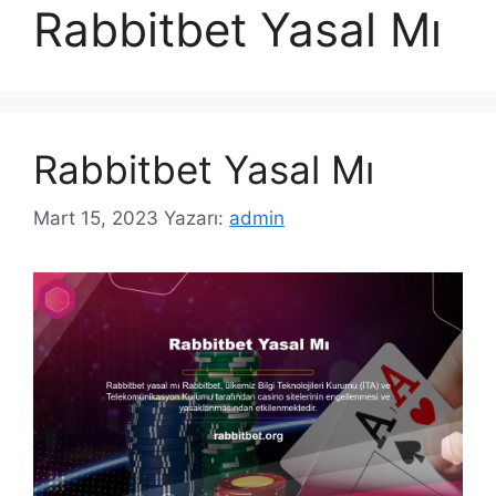
Rabbitbet Yasal Mı
Rabbitbet Yasal Mı
Mart 15, 2023
Yazarı:
admin