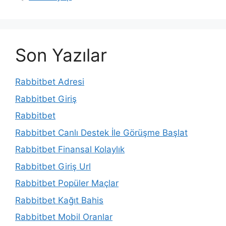
Son Yazılar
Rabbitbet Adresi
Rabbitbet Giriş
Rabbitbet
Rabbitbet Canlı Destek İle Görüşme Başlat
Rabbitbet Finansal Kolaylık
Rabbitbet Giriş Url
Rabbitbet Popüler Maçlar
Rabbitbet Kağıt Bahis
Rabbitbet Mobil Oranlar