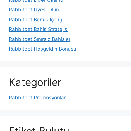
Rabbitbet Üyesi Olun
Rabbitbet Bonus İçeriği
Rabbitbet Bahis Stratejisi
Rabbitbet Sınırsız Bahisler
Rabbitbet Hoşgeldin Bonusu
Kategoriler
Rabbitbet Promosyonlar