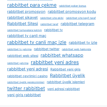
rabbitbet para çekme
rabbitbet poker bonus
rabbitbet promosyon
rabbitbet promosyon kodu
rabbitbet sikayet
rabbitbet site ekibi
rabbitbet site keşfi taraf
Rabbitbet Sitesi
rabbitbet telegram
rabbitbet taraf
rabbitbet tv
rabbitbet turnuvalara katılım
rabbitbet tv canli maç
rabbitbet tv canli maç izle
rabbitbet tv izle
rabbitbet twitter
rabbitbet tv yatırma
rabbitbet web hakkında
rabbitbet whatsapp
rabbitbet web sitesi
rabbitbet yeni adres
rabbitbet yatırma
rabbitbet yeni adresi
Rabbitbet yeni giriş
Rabbitbet üyelik
rabbitbet çevrimiçi casino
rabbitbet üyelik i̇şlemleri
rabbitbet üyelik gereksinimleri
twitter rabbitbet
yeni adresi rabbitbet
yeni giris rabbitbet