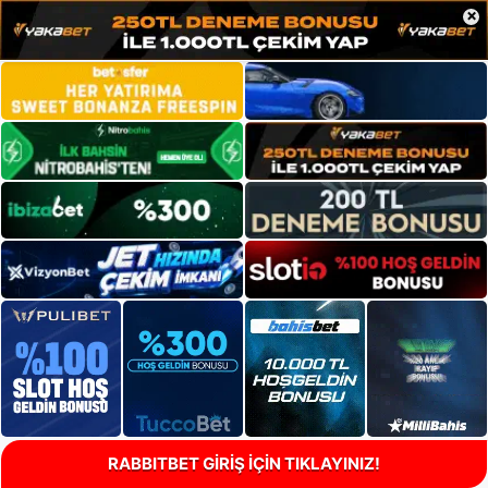
×
RABBITBET GİRİŞ İÇİN TIKLAYINIZ!