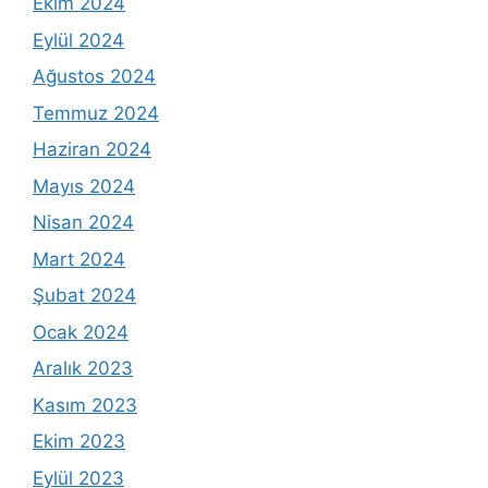
Ekim 2024
Eylül 2024
Ağustos 2024
Temmuz 2024
Haziran 2024
Mayıs 2024
Nisan 2024
Mart 2024
Şubat 2024
Ocak 2024
Aralık 2023
Kasım 2023
Ekim 2023
Eylül 2023