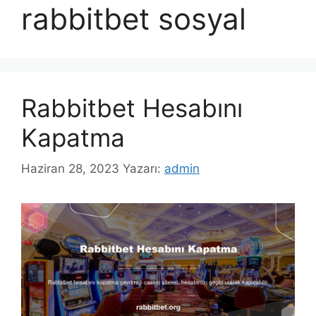
rabbitbet sosyal
Rabbitbet Hesabını
Kapatma
Haziran 28, 2023
Yazarı:
admin