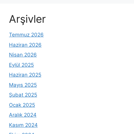
Arşivler
Temmuz 2026
Haziran 2026
Nisan 2026
Eylül 2025
Haziran 2025
Mayıs 2025
Şubat 2025
Ocak 2025
Aralık 2024
Kasım 2024