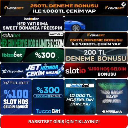
×
RABBITBET GİRİŞ İÇİN TIKLAYINIZ!