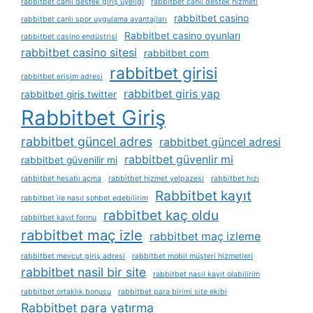
rabbitbet canlı destek giriş üyeliği
rabbitbet canlı destek hizmeti
rabbitbet casino
rabbitbet canlı spor uygulama avantajları
Rabbitbet casino oyunları
rabbitbet casino endüstrisi
rabbitbet casino sitesi
rabbitbet com
rabbitbet girisi
rabbitbet erişim adresi
rabbitbet giris yap
rabbitbet giris twitter
Rabbitbet Giriş
rabbitbet güncel adres
rabbitbet güncel adresi
rabbitbet güvenlir mi
rabbitbet güvenilir mi
rabbitbet hesabı açma
rabbitbet hizmet yelpazesi
rabbitbet hızı
Rabbitbet kayıt
rabbitbet i̇le nasıl sohbet edebilirim
rabbitbet kaç oldu
rabbitbet kayıt formu
rabbitbet maç izle
rabbitbet maç izleme
rabbitbet mevcut giriş adresi
rabbitbet mobil müşteri hizmetleri
rabbitbet nasil bir site
rabbitbet nasıl kayıt olabilirim
rabbitbet ortaklık bonusu
rabbitbet para birimi site ekibi
Rabbitbet para yatırma