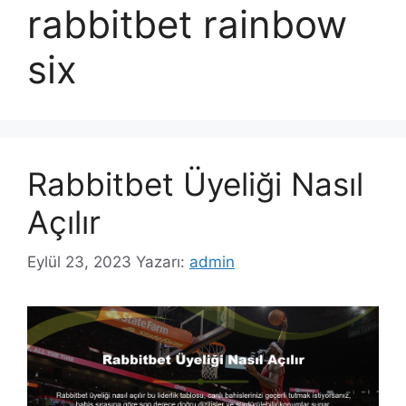
rabbitbet rainbow
six
Rabbitbet Üyeliği Nasıl
Açılır
Eylül 23, 2023
Yazarı:
admin