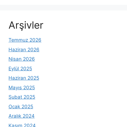
Arşivler
Temmuz 2026
Haziran 2026
Nisan 2026
Eylül 2025
Haziran 2025
Mayıs 2025
Şubat 2025
Ocak 2025
Aralık 2024
Kasım 2024