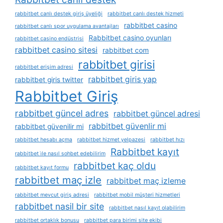
rabbitbet canlı destek giriş üyeliği
rabbitbet canlı destek hizmeti
rabbitbet casino
rabbitbet canlı spor uygulama avantajları
Rabbitbet casino oyunları
rabbitbet casino endüstrisi
rabbitbet casino sitesi
rabbitbet com
rabbitbet girisi
rabbitbet erişim adresi
rabbitbet giris yap
rabbitbet giris twitter
Rabbitbet Giriş
rabbitbet güncel adres
rabbitbet güncel adresi
rabbitbet güvenlir mi
rabbitbet güvenilir mi
rabbitbet hesabı açma
rabbitbet hizmet yelpazesi
rabbitbet hızı
Rabbitbet kayıt
rabbitbet i̇le nasıl sohbet edebilirim
rabbitbet kaç oldu
rabbitbet kayıt formu
rabbitbet maç izle
rabbitbet maç izleme
rabbitbet mevcut giriş adresi
rabbitbet mobil müşteri hizmetleri
rabbitbet nasil bir site
rabbitbet nasıl kayıt olabilirim
rabbitbet ortaklık bonusu
rabbitbet para birimi site ekibi