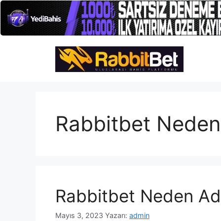
İçeriğe
atla
Rabbitbet Neden 
Rabbitbet Neden Adre
Mayıs 3, 2023
Yazarı:
admin