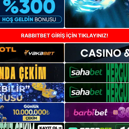
RABBITBET GİRİŞ İÇİN TIKLAYINIZ!