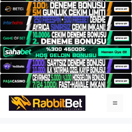
İçeriğe
atla
Menü