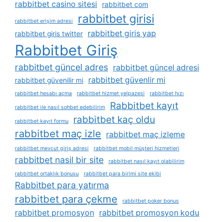
rabbitbet casino sitesi
rabbitbet com
rabbitbet girisi
rabbitbet erişim adresi
rabbitbet giris yap
rabbitbet giris twitter
Rabbitbet Giriş
rabbitbet güncel adres
rabbitbet güncel adresi
rabbitbet güvenlir mi
rabbitbet güvenilir mi
rabbitbet hesabı açma
rabbitbet hizmet yelpazesi
rabbitbet hızı
Rabbitbet kayıt
rabbitbet i̇le nasıl sohbet edebilirim
rabbitbet kaç oldu
rabbitbet kayıt formu
rabbitbet maç izle
rabbitbet maç izleme
rabbitbet mevcut giriş adresi
rabbitbet mobil müşteri hizmetleri
rabbitbet nasil bir site
rabbitbet nasıl kayıt olabilirim
rabbitbet ortaklık bonusu
rabbitbet para birimi site ekibi
Rabbitbet para yatırma
rabbitbet para çekme
rabbitbet poker bonus
rabbitbet promosyon
rabbitbet promosyon kodu