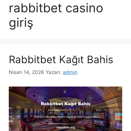
rabbitbet casino
giriş
Rabbitbet Kağıt Bahis
Nisan 14, 2026
Yazarı:
admin