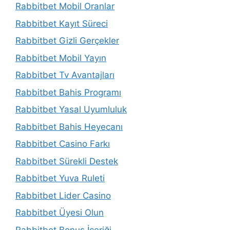
Rabbitbet Mobil Oranlar
Rabbitbet Kayıt Süreci
Rabbitbet Gizli Gerçekler
Rabbitbet Mobil Yayın
Rabbitbet Tv Avantajları
Rabbitbet Bahis Programı
Rabbitbet Yasal Uyumluluk
Rabbitbet Bahis Heyecanı
Rabbitbet Casino Farkı
Rabbitbet Sürekli Destek
Rabbitbet Yuva Ruleti
Rabbitbet Lider Casino
Rabbitbet Üyesi Olun
Rabbitbet Bonus İçeriği