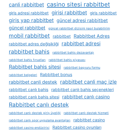
casino sitesi rabbitbet
canli rabbitbet
girisi rabbitbet
giris adresi rabbitbet
giris rabbitbet
giris yap rabbitbet
güncel adresi rabbitbet
güncel rabbitbet
güncel rabbitbet dizisini nasıl bulabilirim
mobil rabbitbet
Rabbitbet Adres
rabbitbet
rabbitbet adresi
rabbitbet adres değişikliği
rabbitbet bahis
rabbitbet bahis dezavantajı
rabbitbet bahis fırsatları
rabbitbet bahis piyasası
Rabbitbet bahis sitesi
rabbitbet başvuru formu
Rabbitbet bonus
rabbitbet belgeleri
rabbitbet canli maç izle
rabbitbet canli destek
rabbitbet canlı bahis
rabbitbet canlı bahis seçenekleri
rabbitbet canlı casino
rabbitbet canlı bahis sitesi
Rabbitbet canlı destek
rabbitbet canlı destek giriş üyeliği
rabbitbet canlı destek hizmeti
rabbitbet casino
rabbitbet canlı spor uygulama avantajları
Rabbitbet casino oyunları
rabbitbet casino endüstrisi