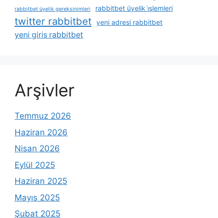
rabbitbet üyelik i̇şlemleri
rabbitbet üyelik gereksinimleri
twitter rabbitbet
yeni adresi rabbitbet
yeni giris rabbitbet
Arşivler
Temmuz 2026
Haziran 2026
Nisan 2026
Eylül 2025
Haziran 2025
Mayıs 2025
Şubat 2025