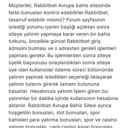
Müşteriler, Rabbitbet Avrupa bahis sitesinde
farklı bonusları kontrol edebilirler.Rabbitbet,
tasarruf edebilir misiniz? Forum sayfasının
istediği yorumu içeren başlığı açtıktan sonra
siteye yatırım yapmaya karar veren bir bahis
tutkunu, öncelikle güncel Rabbitbet giriş
adresini bulması ve o adresten gerekli işlemleri
yapması gerekir. Bu işlemlerden sonra siteye
üyelik başvurusu onaylandıktan sonra siteye
üye olan kullanıcılar ödeme süreci bölümünde
yatırım yapmak istedikleri seçeneği tıklayarak
yatırım tutarını girerek tamam butonuna
basarlar. Hesabınıza yatırım İşlem gören bu
yatırımlar bir dakika içinde kullanıcının hesabına
aktarılır. Rabbitbet Avrupa Bahis Sitesi ayrıca
hoşgeldin bonusları, slot bonusları, spor
bahisleri para yatırma bonusları, spor ve casino
yatırım bonusları, canlı casino kayıp bonusları,