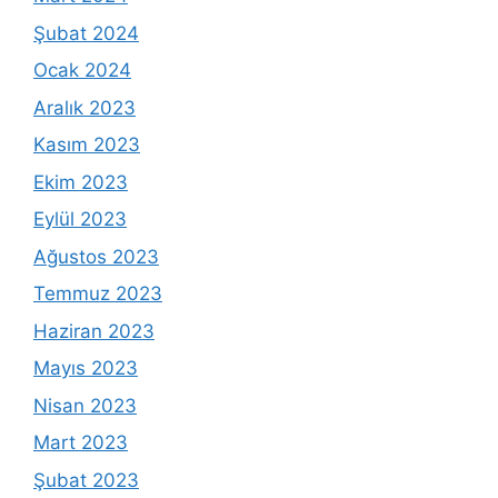
Şubat 2024
Ocak 2024
Aralık 2023
Kasım 2023
Ekim 2023
Eylül 2023
Ağustos 2023
Temmuz 2023
Haziran 2023
Mayıs 2023
Nisan 2023
Mart 2023
Şubat 2023