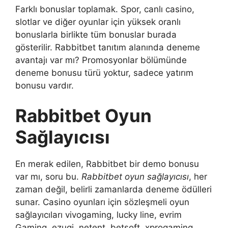
Farklı bonuslar toplamak. Spor, canlı casino,
slotlar ve diğer oyunlar için yüksek oranlı
bonuslarla birlikte tüm bonuslar burada
gösterilir. Rabbitbet tanıtım alanında deneme
avantajı var mı? Promosyonlar bölümünde
deneme bonusu türü yoktur, sadece yatırım
bonusu vardır.
Rabbitbet Oyun
Sağlayıcısı
En merak edilen, Rabbitbet bir demo bonusu
var mı, soru bu.
Rabbitbet oyun sağlayıcısı
, her
zaman değil, belirli zamanlarda deneme ödülleri
sunar. Casino oyunları için sözleşmeli oyun
sağlayıcıları vivogaming, lucky line, evrim
Gaming, ezugi, netent, betsoft, xprogaming,