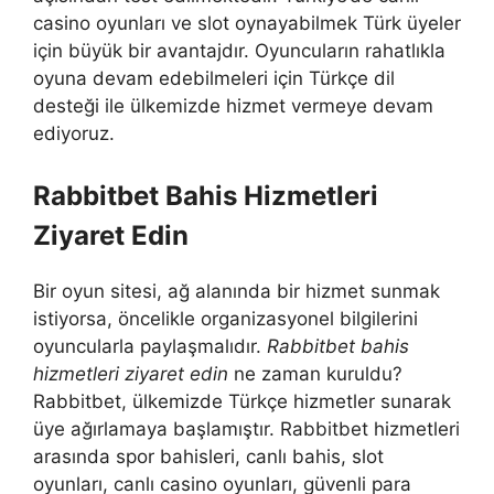
casino oyunları ve slot oynayabilmek Türk üyeler
için büyük bir avantajdır. Oyuncuların rahatlıkla
oyuna devam edebilmeleri için Türkçe dil
desteği ile ülkemizde hizmet vermeye devam
ediyoruz.
Rabbitbet Bahis Hizmetleri
Ziyaret Edin
Bir oyun sitesi, ağ alanında bir hizmet sunmak
istiyorsa, öncelikle organizasyonel bilgilerini
oyuncularla paylaşmalıdır.
Rabbitbet bahis
hizmetleri ziyaret edin
ne zaman kuruldu?
Rabbitbet, ülkemizde Türkçe hizmetler sunarak
üye ağırlamaya başlamıştır. Rabbitbet hizmetleri
arasında spor bahisleri, canlı bahis, slot
oyunları, canlı casino oyunları, güvenli para