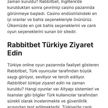
zaman kuruldu? Rabbitbet, İngiltere’de
kurulduktan sonra çevrimiçi casino pazarında
görünmeye başladı. Casino endüstrisindeki en
iyi oranlar ve bahis seçenekleriyle övünürüz.
Ülkemizde en çok bahis seçeneklerini ve canlı
oyun seçeneklerini sunan bir sitedir.
Rabbitbet Türkiye Ziyaret
Edin
Türkiye online oyun pazarında faaliyet gösteren
Rabbitbet, Türk oyuncular tarafından büyük
saygı görüyor, seviliyor ve tercih ediliyor.
Rabbitbet türkiye ziyaret edin
ne zaman
kuruldu? Hangi oyunlar var Altyapı sistemleri ve
lisanslar gibi bilgiler Türk kullanıcılar tarafından
sürekli olarak incelenmekte ve güvenilirlik
açısından test edilmektedir. Türkiye’de canlı