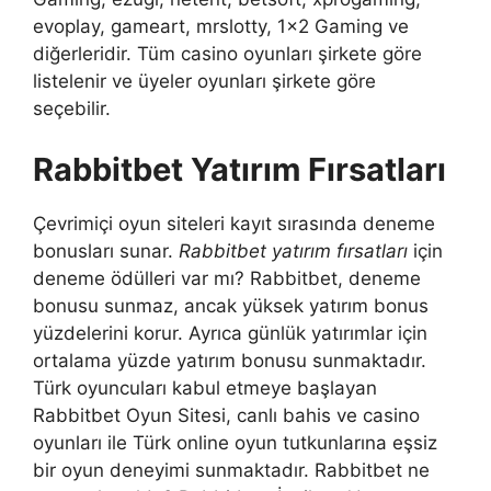
evoplay, gameart, mrslotty, 1×2 Gaming ve
diğerleridir. Tüm casino oyunları şirkete göre
listelenir ve üyeler oyunları şirkete göre
seçebilir.
Rabbitbet Yatırım Fırsatları
Çevrimiçi oyun siteleri kayıt sırasında deneme
bonusları sunar.
Rabbitbet yatırım fırsatları
için
deneme ödülleri var mı? Rabbitbet, deneme
bonusu sunmaz, ancak yüksek yatırım bonus
yüzdelerini korur. Ayrıca günlük yatırımlar için
ortalama yüzde yatırım bonusu sunmaktadır.
Türk oyuncuları kabul etmeye başlayan
Rabbitbet Oyun Sitesi, canlı bahis ve casino
oyunları ile Türk online oyun tutkunlarına eşsiz
bir oyun deneyimi sunmaktadır. Rabbitbet ne