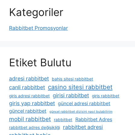
Kategoriler
Rabbitbet Promosyonlar
Etiket Bulutu
adresi rabbitbet
bahis sitesi rabbitbet
casino sitesi rabbitbet
canli rabbitbet
girisi rabbitbet
giris adresi rabbitbet
giris rabbitbet
giris yap rabbitbet
güncel adresi rabbitbet
güncel rabbitbet
güncel rabbitbet dizisini nasıl bulabilirim
mobil rabbitbet
Rabbitbet Adres
rabbitbet
rabbitbet adresi
rabbitbet adres değişikliği