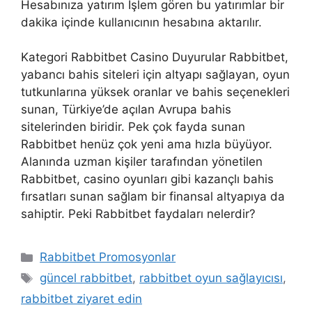
Hesabınıza yatırım İşlem gören bu yatırımlar bir
dakika içinde kullanıcının hesabına aktarılır.
Kategori Rabbitbet Casino Duyurular Rabbitbet,
yabancı bahis siteleri için altyapı sağlayan, oyun
tutkunlarına yüksek oranlar ve bahis seçenekleri
sunan, Türkiye’de açılan Avrupa bahis
sitelerinden biridir. Pek çok fayda sunan
Rabbitbet henüz çok yeni ama hızla büyüyor.
Alanında uzman kişiler tarafından yönetilen
Rabbitbet, casino oyunları gibi kazançlı bahis
fırsatları sunan sağlam bir finansal altyapıya da
sahiptir. Peki Rabbitbet faydaları nelerdir?
Kategoriler
Rabbitbet Promosyonlar
Etiketler
güncel rabbitbet
,
rabbitbet oyun sağlayıcısı
,
rabbitbet ziyaret edin