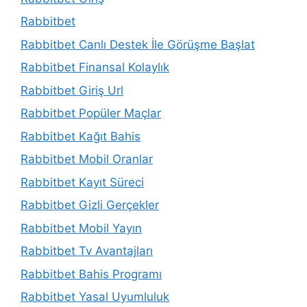
Rabbitbet
Rabbitbet Canlı Destek İle Görüşme Başlat
Rabbitbet Finansal Kolaylık
Rabbitbet Giriş Url
Rabbitbet Popüler Maçlar
Rabbitbet Kağıt Bahis
Rabbitbet Mobil Oranlar
Rabbitbet Kayıt Süreci
Rabbitbet Gizli Gerçekler
Rabbitbet Mobil Yayın
Rabbitbet Tv Avantajları
Rabbitbet Bahis Programı
Rabbitbet Yasal Uyumluluk