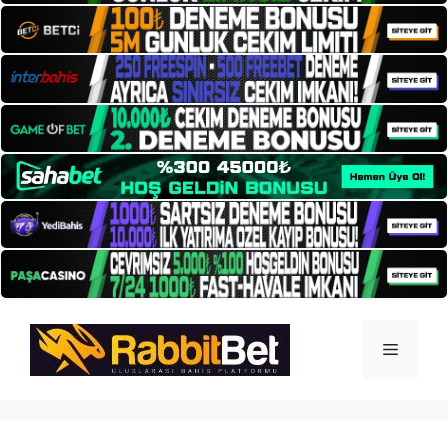
İçeriğe
atla
Menü