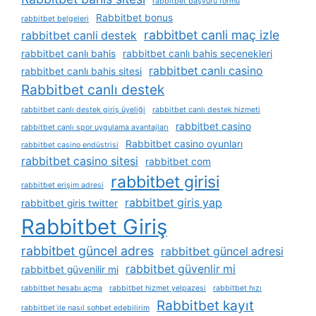
rabbitbet başvuru formu
Rabbitbet bonus
rabbitbet belgeleri
rabbitbet canli maç izle
rabbitbet canli destek
rabbitbet canlı bahis
rabbitbet canlı bahis seçenekleri
rabbitbet canlı casino
rabbitbet canlı bahis sitesi
Rabbitbet canlı destek
rabbitbet canlı destek giriş üyeliği
rabbitbet canlı destek hizmeti
rabbitbet casino
rabbitbet canlı spor uygulama avantajları
Rabbitbet casino oyunları
rabbitbet casino endüstrisi
rabbitbet casino sitesi
rabbitbet com
rabbitbet girisi
rabbitbet erişim adresi
rabbitbet giris yap
rabbitbet giris twitter
Rabbitbet Giriş
rabbitbet güncel adres
rabbitbet güncel adresi
rabbitbet güvenlir mi
rabbitbet güvenilir mi
rabbitbet hesabı açma
rabbitbet hizmet yelpazesi
rabbitbet hızı
Rabbitbet kayıt
rabbitbet i̇le nasıl sohbet edebilirim