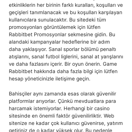
etkinliklerin her birinin farklı kuralları, koşulları ve
geçişleri tanımlanacak ve bu koşulları karşılayan
kullanıcılara sunulacaktır. Bu sitedeki tüm
promosyonları görüntülemek için lütfen
Rabbitbet Promosyonlar sekmesine gidin. Bu
alandaki kampanyalar hedeflerine bir adım
daha yaklaşıyor. Sanal sporlar bölümü penaltı
atışlarını, sanal futbol liglerini, sanal at yarışlarını
ve daha fazlasını içerir. Bir oyun önerin. Game
Rabbitbet hakkında daha fazla bilgi için lütfen
hesap yöneticinizle iletişime geçin.
Bahisçiler aynı zamanda esas olarak güvenilir
platformlar arıyorlar. Çünkü mevduatlara para
harcamak istemiyorlar. Herhangi bir casino
sitesinde en önemli faktör güvenilirliktir. Web
sitenize ne kadar çok kullanıcı güvenirse, yatırım
getiriniz de o kadar yüksek olur. Bu nedenle