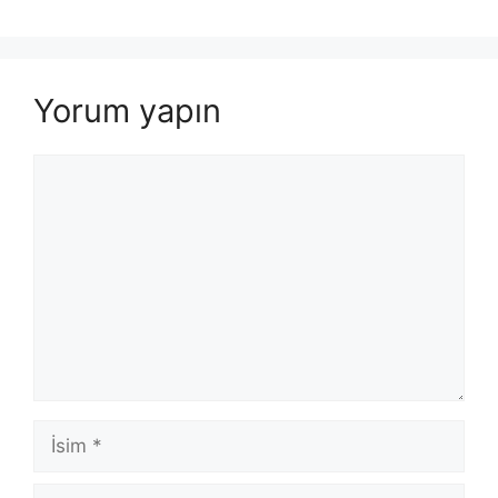
Yorum yapın
Yorum
İsim
E-