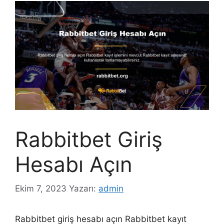
Rabbitbet Giriş
Hesabı Açın
Ekim 7, 2023
Yazarı:
admin
Rabbitbet giriş hesabı açın Rabbitbet kayıt