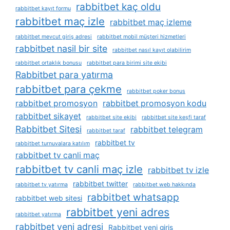
rabbitbet kaç oldu
rabbitbet kayıt formu
rabbitbet maç izle
rabbitbet maç izleme
rabbitbet mevcut giriş adresi
rabbitbet mobil müşteri hizmetleri
rabbitbet nasil bir site
rabbitbet nasıl kayıt olabilirim
rabbitbet ortaklık bonusu
rabbitbet para birimi site ekibi
Rabbitbet para yatırma
rabbitbet para çekme
rabbitbet poker bonus
rabbitbet promosyon
rabbitbet promosyon kodu
rabbitbet sikayet
rabbitbet site ekibi
rabbitbet site keşfi taraf
Rabbitbet Sitesi
rabbitbet telegram
rabbitbet taraf
rabbitbet tv
rabbitbet turnuvalara katılım
rabbitbet tv canli maç
rabbitbet tv canli maç izle
rabbitbet tv izle
rabbitbet twitter
rabbitbet tv yatırma
rabbitbet web hakkında
rabbitbet whatsapp
rabbitbet web sitesi
rabbitbet yeni adres
rabbitbet yatırma
rabbitbet yeni adresi
Rabbitbet yeni giriş