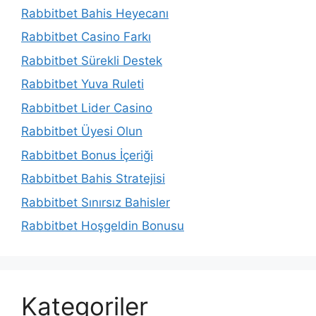
Rabbitbet Bahis Heyecanı
Rabbitbet Casino Farkı
Rabbitbet Sürekli Destek
Rabbitbet Yuva Ruleti
Rabbitbet Lider Casino
Rabbitbet Üyesi Olun
Rabbitbet Bonus İçeriği
Rabbitbet Bahis Stratejisi
Rabbitbet Sınırsız Bahisler
Rabbitbet Hoşgeldin Bonusu
Kategoriler