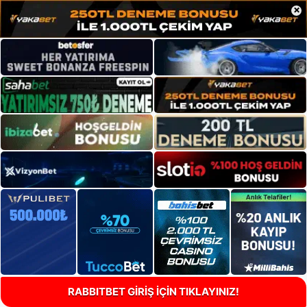
×
RABBITBET GİRİŞ İÇİN TIKLAYINIZ!