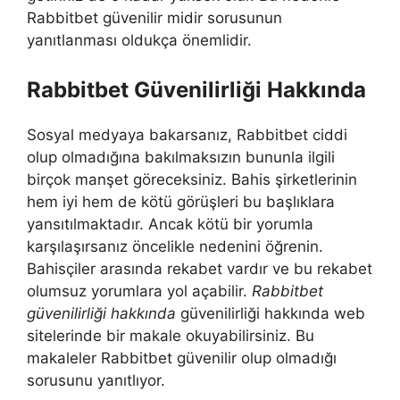
Rabbitbet güvenilir midir sorusunun
yanıtlanması oldukça önemlidir.
Rabbitbet Güvenilirliği Hakkında
Sosyal medyaya bakarsanız, Rabbitbet ciddi
olup olmadığına bakılmaksızın bununla ilgili
birçok manşet göreceksiniz. Bahis şirketlerinin
hem iyi hem de kötü görüşleri bu başlıklara
yansıtılmaktadır. Ancak kötü bir yorumla
karşılaşırsanız öncelikle nedenini öğrenin.
Bahisçiler arasında rekabet vardır ve bu rekabet
olumsuz yorumlara yol açabilir.
Rabbitbet
güvenilirliği hakkında
güvenilirliği hakkında web
sitelerinde bir makale okuyabilirsiniz. Bu
makaleler Rabbitbet güvenilir olup olmadığı
sorusunu yanıtlıyor.