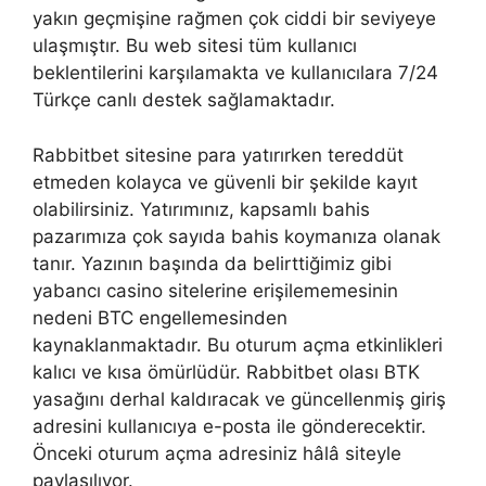
yakın geçmişine rağmen çok ciddi bir seviyeye
ulaşmıştır. Bu web sitesi tüm kullanıcı
beklentilerini karşılamakta ve kullanıcılara 7/24
Türkçe canlı destek sağlamaktadır.
Rabbitbet sitesine para yatırırken tereddüt
etmeden kolayca ve güvenli bir şekilde kayıt
olabilirsiniz. Yatırımınız, kapsamlı bahis
pazarımıza çok sayıda bahis koymanıza olanak
tanır. Yazının başında da belirttiğimiz gibi
yabancı casino sitelerine erişilememesinin
nedeni BTC engellemesinden
kaynaklanmaktadır. Bu oturum açma etkinlikleri
kalıcı ve kısa ömürlüdür. Rabbitbet olası BTK
yasağını derhal kaldıracak ve güncellenmiş giriş
adresini kullanıcıya e-posta ile gönderecektir.
Önceki oturum açma adresiniz hâlâ siteyle
paylaşılıyor.