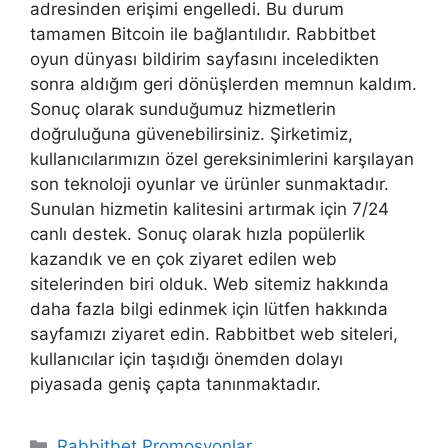
adresinden erişimi engelledi. Bu durum
tamamen Bitcoin ile bağlantılıdır. Rabbitbet
oyun dünyası bildirim sayfasını inceledikten
sonra aldığım geri dönüşlerden memnun kaldım.
Sonuç olarak sunduğumuz hizmetlerin
doğruluğuna güvenebilirsiniz. Şirketimiz,
kullanıcılarımızın özel gereksinimlerini karşılayan
son teknoloji oyunlar ve ürünler sunmaktadır.
Sunulan hizmetin kalitesini artırmak için 7/24
canlı destek. Sonuç olarak hızla popülerlik
kazandık ve en çok ziyaret edilen web
sitelerinden biri olduk. Web sitemiz hakkında
daha fazla bilgi edinmek için lütfen hakkında
sayfamızı ziyaret edin. Rabbitbet web siteleri,
kullanıcılar için taşıdığı önemden dolayı
piyasada geniş çapta tanınmaktadır.
Kategoriler
Rabbitbet Promosyonlar