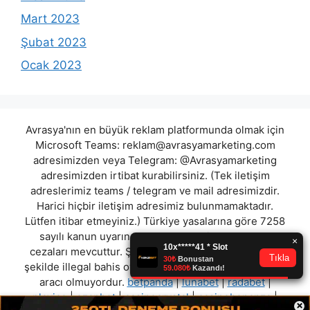
Mart 2023
Şubat 2023
Ocak 2023
Avrasya'nın en büyük reklam platformunda olmak için
Microsoft Teams:
reklam@avrasyamarketing.com
adresimizden veya Telegram: @Avrasyamarketing
adresimizden irtibat kurabilirsiniz. (Tek iletişim
adreslerimiz teams / telegram ve mail adresimizdir.
Harici hiçbir iletişim adresimiz bulunmamaktadır.
Lütfen itibar etmeyiniz.) Türkiye yasalarına göre 7258
sayılı kanun uyarınca yasa dışı bahis oynamanın
cezaları mevcuttur. Şu an bulunduğunuz site hiç bir
şekilde illegal bahis oyunları oynatmıyor ve oynamaya
aracı olmuyordur.
betpanda
|
lunabet
|
radabet
|
playico
|
ozanbet
|
casinocrystal
|
casinobonanza
|
×