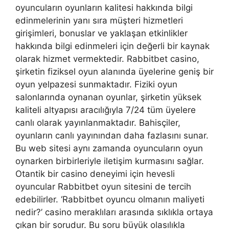
oyuncuların oyunların kalitesi hakkında bilgi
edinmelerinin yanı sıra müşteri hizmetleri
girişimleri, bonuslar ve yaklaşan etkinlikler
hakkında bilgi edinmeleri için değerli bir kaynak
olarak hizmet vermektedir. Rabbitbet casino,
şirketin fiziksel oyun alanında üyelerine geniş bir
oyun yelpazesi sunmaktadır. Fiziki oyun
salonlarında oynanan oyunlar, şirketin yüksek
kaliteli altyapısı aracılığıyla 7/24 tüm üyelere
canlı olarak yayınlanmaktadır. Bahisçiler,
oyunların canlı yayınından daha fazlasını sunar.
Bu web sitesi aynı zamanda oyuncuların oyun
oynarken birbirleriyle iletişim kurmasını sağlar.
Otantik bir casino deneyimi için hevesli
oyuncular Rabbitbet oyun sitesini de tercih
edebilirler. ‘Rabbitbet oyuncu olmanın maliyeti
nedir?’ casino meraklıları arasında sıklıkla ortaya
çıkan bir sorudur. Bu soru büyük olasılıkla