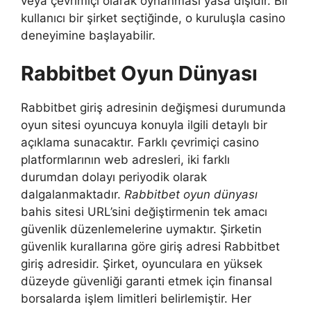
veya çevrimiçi olarak oynanması yasa dışıdır. Bir
kullanıcı bir şirket seçtiğinde, o kuruluşla casino
deneyimine başlayabilir.
Rabbitbet Oyun Dünyası
Rabbitbet giriş adresinin değişmesi durumunda
oyun sitesi oyuncuya konuyla ilgili detaylı bir
açıklama sunacaktır. Farklı çevrimiçi casino
platformlarının web adresleri, iki farklı
durumdan dolayı periyodik olarak
dalgalanmaktadır.
Rabbitbet oyun dünyası
bahis sitesi URL’sini değiştirmenin tek amacı
güvenlik düzenlemelerine uymaktır. Şirketin
güvenlik kurallarına göre giriş adresi Rabbitbet
giriş adresidir. Şirket, oyunculara en yüksek
düzeyde güvenliği garanti etmek için finansal
borsalarda işlem limitleri belirlemiştir. Her