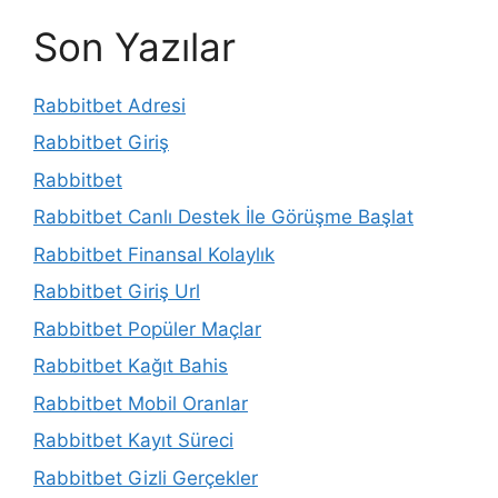
Son Yazılar
Rabbitbet Adresi
Rabbitbet Giriş
Rabbitbet
Rabbitbet Canlı Destek İle Görüşme Başlat
Rabbitbet Finansal Kolaylık
Rabbitbet Giriş Url
Rabbitbet Popüler Maçlar
Rabbitbet Kağıt Bahis
Rabbitbet Mobil Oranlar
Rabbitbet Kayıt Süreci
Rabbitbet Gizli Gerçekler