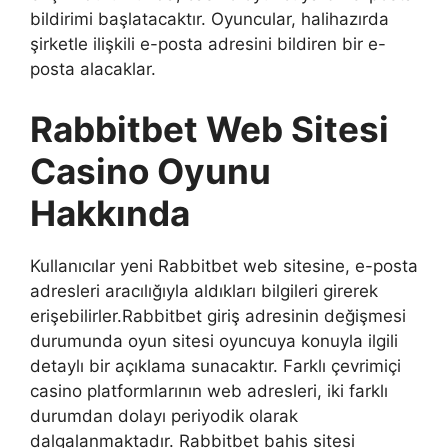
bildirimi başlatacaktır. Oyuncular, halihazırda
şirketle ilişkili e-posta adresini bildiren bir e-
posta alacaklar.
Rabbitbet Web Sitesi
Casino Oyunu
Hakkında
Kullanıcılar yeni Rabbitbet web sitesine, e-posta
adresleri aracılığıyla aldıkları bilgileri girerek
erişebilirler.Rabbitbet giriş adresinin değişmesi
durumunda oyun sitesi oyuncuya konuyla ilgili
detaylı bir açıklama sunacaktır. Farklı çevrimiçi
casino platformlarının web adresleri, iki farklı
durumdan dolayı periyodik olarak
dalgalanmaktadır. Rabbitbet bahis sitesi