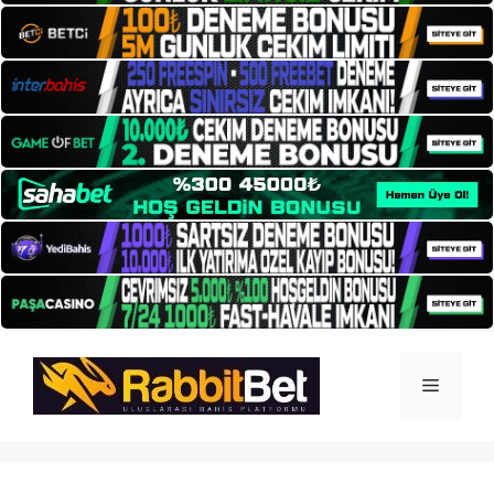
İçeriğe
atla
Menü