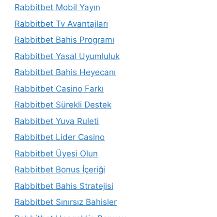
Rabbitbet Mobil Yayın
Rabbitbet Tv Avantajları
Rabbitbet Bahis Programı
Rabbitbet Yasal Uyumluluk
Rabbitbet Bahis Heyecanı
Rabbitbet Casino Farkı
Rabbitbet Sürekli Destek
Rabbitbet Yuva Ruleti
Rabbitbet Lider Casino
Rabbitbet Üyesi Olun
Rabbitbet Bonus İçeriği
Rabbitbet Bahis Stratejisi
Rabbitbet Sınırsız Bahisler