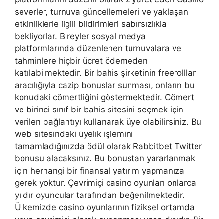
severler, turnuva güncellemeleri ve yaklaşan
etkinliklerle ilgili bildirimleri sabırsızlıkla
bekliyorlar. Bireyler sosyal medya
platformlarında düzenlenen turnuvalara ve
tahminlere hiçbir ücret ödemeden
katılabilmektedir. Bir bahis şirketinin freerolllar
aracılığıyla cazip bonuslar sunması, onların bu
konudaki cömertliğini göstermektedir. Cömert
ve birinci sınıf bir bahis sitesini seçmek için
verilen bağlantıyı kullanarak üye olabilirsiniz. Bu
web sitesindeki üyelik işlemini
tamamladığınızda ödül olarak Rabbitbet Twitter
bonusu alacaksınız. Bu bonustan yararlanmak
için herhangi bir finansal yatırım yapmanıza
gerek yoktur. Çevrimiçi casino oyunları onlarca
yıldır oyuncular tarafından beğenilmektedir.
Ülkemizde casino oyunlarının fiziksel ortamda