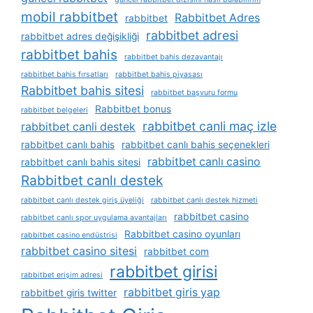
mobil rabbitbet
Rabbitbet Adres
rabbitbet
rabbitbet adresi
rabbitbet adres değişikliği
rabbitbet bahis
rabbitbet bahis dezavantajı
rabbitbet bahis fırsatları
rabbitbet bahis piyasası
Rabbitbet bahis sitesi
rabbitbet başvuru formu
Rabbitbet bonus
rabbitbet belgeleri
rabbitbet canli maç izle
rabbitbet canli destek
rabbitbet canlı bahis
rabbitbet canlı bahis seçenekleri
rabbitbet canlı casino
rabbitbet canlı bahis sitesi
Rabbitbet canlı destek
rabbitbet canlı destek giriş üyeliği
rabbitbet canlı destek hizmeti
rabbitbet casino
rabbitbet canlı spor uygulama avantajları
Rabbitbet casino oyunları
rabbitbet casino endüstrisi
rabbitbet casino sitesi
rabbitbet com
rabbitbet girisi
rabbitbet erişim adresi
rabbitbet giris yap
rabbitbet giris twitter