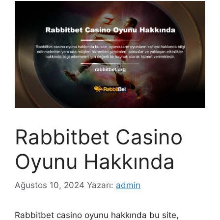
Rabbitbet Casino
Oyunu Hakkında
Ağustos 10, 2024
Yazarı:
admin
Rabbitbet casino oyunu hakkında bu site,