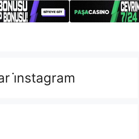
ar i̇nstagram