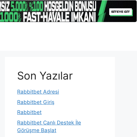
Son Yazılar
Rabbitbet Adresi
Rabbitbet Giriş
Rabbitbet
Rabbitbet Canlı Destek İle
Görüşme Başlat