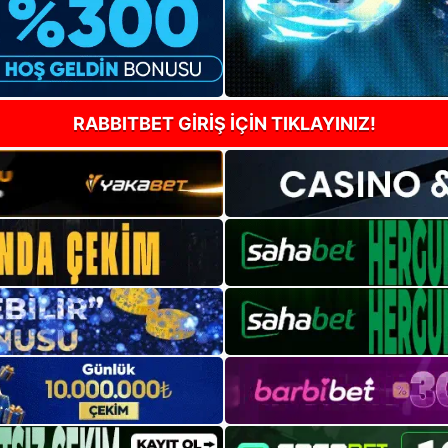
RABBITBET GİRİŞ İÇİN TIKLAYINIZ!