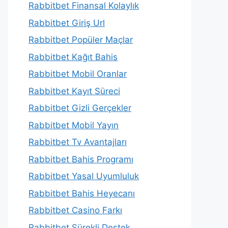
Rabbitbet Finansal Kolaylık
Rabbitbet Giriş Url
Rabbitbet Popüler Maçlar
Rabbitbet Kağıt Bahis
Rabbitbet Mobil Oranlar
Rabbitbet Kayıt Süreci
Rabbitbet Gizli Gerçekler
Rabbitbet Mobil Yayın
Rabbitbet Tv Avantajları
Rabbitbet Bahis Programı
Rabbitbet Yasal Uyumluluk
Rabbitbet Bahis Heyecanı
Rabbitbet Casino Farkı
Rabbitbet Sürekli Destek