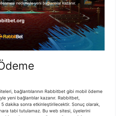
 Ödeme
teleri, bağlantılarının Rabbitbet gibi mobil ödeme
le yeni bağlantılar kazanır. Rabbitbet,
 5 dakika sonra etkinleştirilecektir. Sonuç olarak,
smara tabi tutulamaz. Bu web sitesi, üyelerini