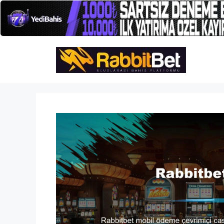
İçeriğe
atla