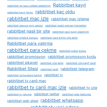
Rabbitbet kayıt
rabbitbet i̇le nasıl sohbet edebilirim
rabbitbet kaç oldu
rabbitbet kayıt formu
rabbitbet maç izle
rabbitbet maç izleme
rabbitbet mevcut giriş adresi
rabbitbet mobil müşteri hizmetleri
rabbitbet nasil bir site
rabbitbet nasıl kayıt olabilirim
rabbitbet ortaklık bonusu
rabbitbet para birimi site ekibi
Rabbitbet para yatırma
rabbitbet para çekme
rabbitbet poker bonus
rabbitbet promosyon
rabbitbet promosyon kodu
rabbitbet sikayet
rabbitbet site ekibi
rabbitbet site keşfi taraf
Rabbitbet Sitesi
rabbitbet telegram
rabbitbet taraf
rabbitbet tv
rabbitbet turnuvalara katılım
rabbitbet tv canli maç
rabbitbet tv canli maç izle
rabbitbet tv izle
rabbitbet twitter
rabbitbet tv yatırma
rabbitbet web hakkında
rabbitbet whatsapp
rabbitbet web sitesi