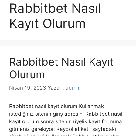
Rabbitbet Nasıl
Kayıt Olurum
Rabbitbet Nasıl Kayıt
Olurum
Nisan 19, 2023
Yazarı:
admin
Rabbitbet nasıl kayıt olurum Kullanmak
istediğiniz sitenin giriş adresini Rabbitbet nasıl
kayıt olurum sonra sitenin üyelik kayıt formuna
gitmeniz gerekiyor. Kaydol etiketli sayfadaki