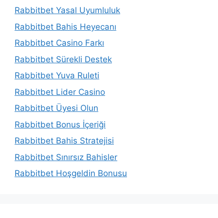
Rabbitbet Yasal Uyumluluk
Rabbitbet Bahis Heyecanı
Rabbitbet Casino Farkı
Rabbitbet Sürekli Destek
Rabbitbet Yuva Ruleti
Rabbitbet Lider Casino
Rabbitbet Üyesi Olun
Rabbitbet Bonus İçeriği
Rabbitbet Bahis Stratejisi
Rabbitbet Sınırsız Bahisler
Rabbitbet Hoşgeldin Bonusu