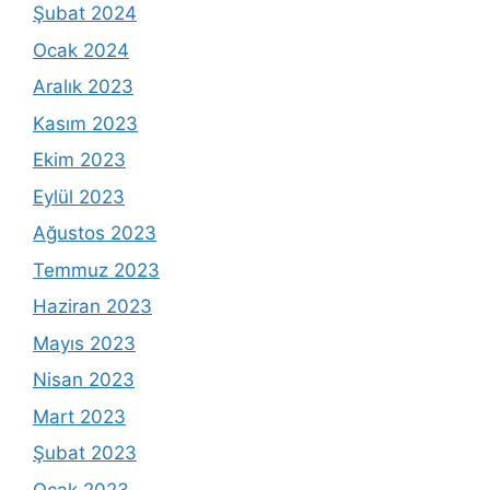
Şubat 2024
Ocak 2024
Aralık 2023
Kasım 2023
Ekim 2023
Eylül 2023
Ağustos 2023
Temmuz 2023
Haziran 2023
Mayıs 2023
Nisan 2023
Mart 2023
Şubat 2023
Ocak 2023