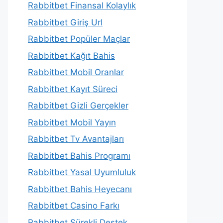
Rabbitbet Finansal Kolaylık
Rabbitbet Giriş Url
Rabbitbet Popüler Maçlar
Rabbitbet Kağıt Bahis
Rabbitbet Mobil Oranlar
Rabbitbet Kayıt Süreci
Rabbitbet Gizli Gerçekler
Rabbitbet Mobil Yayın
Rabbitbet Tv Avantajları
Rabbitbet Bahis Programı
Rabbitbet Yasal Uyumluluk
Rabbitbet Bahis Heyecanı
Rabbitbet Casino Farkı
Rabbitbet Sürekli Destek