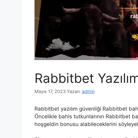
Rabbitbet Yazılı
Mayıs 17, 2023
Yazarı:
admin
Rabbitbet yazılım güvenliği Rabbitbet bahi
Öncelikle bahis tutkunlarının Rabbitbet bah
hoşgeldin bonusu alabileceklerini söyleyebi