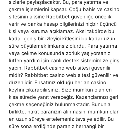
sizlerle paylaşılacaktır. Bu, para yatırma ve
çekme işlemlerini kapsar. Çoğu bahis ve casino
sitesinin aksine Rabbitbet güvenliğe öncelik
verir ve banka hesap bilgilerinizi hiçbir üçüncü
kişi veya kuruma açıklamaz. Aksi takdirde bu
kadar geniş bir izleyici kitlesini bu kadar uzun
süre büyülemek imkansız olurdu. Para yatırma
veya çekme konusunda zorluk yaşıyorsanız
lütfen yardım için canlı destek sistemimize giriş
yapın. Rabbitbet casino web sitesi güvenilir
midir? Rabbitbet casino web sitesi güvenilir ve
düzenlidir. Fırsatınız olduğu her an casino
keyfini çıkarabilirsiniz. Size mümkün olan en
kısa sürede yanıt vereceğiz. Kazançlarınızı geri
çekme seçeneğiniz bulunmaktadır. Bununla
birlikte, nakit paranızın alınmasını mümkün olan
en uzun süreye ertelemeniz tavsiye edilir. Bu
süre sona erdiğinde paranız herhangi bir