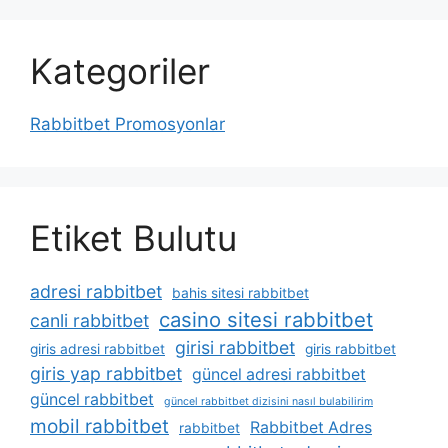
Kategoriler
Rabbitbet Promosyonlar
Etiket Bulutu
adresi rabbitbet
bahis sitesi rabbitbet
casino sitesi rabbitbet
canli rabbitbet
girisi rabbitbet
giris adresi rabbitbet
giris rabbitbet
giris yap rabbitbet
güncel adresi rabbitbet
güncel rabbitbet
güncel rabbitbet dizisini nasıl bulabilirim
mobil rabbitbet
Rabbitbet Adres
rabbitbet