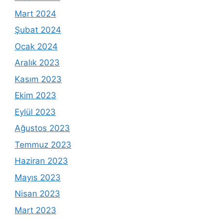
Mart 2024
Şubat 2024
Ocak 2024
Aralık 2023
Kasım 2023
Ekim 2023
Eylül 2023
Ağustos 2023
Temmuz 2023
Haziran 2023
Mayıs 2023
Nisan 2023
Mart 2023