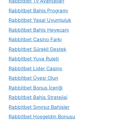
Rabbitbet Tv Avantajları
Rabbitbet Bahis Programı
Rabbitbet Yasal Uyumluluk
Rabbitbet Bahis Heyecanı
Rabbitbet Casino Farkı
Rabbitbet Sürekli Destek
Rabbitbet Yuva Ruleti
Rabbitbet Lider Casino
Rabbitbet Üyesi Olun
Rabbitbet Bonus İçeriği
Rabbitbet Bahis Stratejisi
Rabbitbet Sınırsız Bahisler
Rabbitbet Hoşgeldin Bonusu