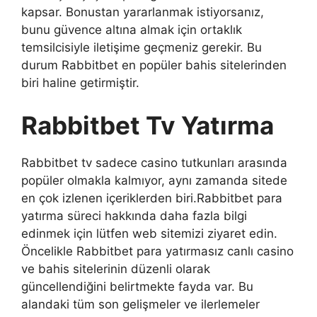
kapsar. Bonustan yararlanmak istiyorsanız,
bunu güvence altına almak için ortaklık
temsilcisiyle iletişime geçmeniz gerekir. Bu
durum Rabbitbet en popüler bahis sitelerinden
biri haline getirmiştir.
Rabbitbet Tv Yatırma
Rabbitbet tv sadece casino tutkunları arasında
popüler olmakla kalmıyor, aynı zamanda sitede
en çok izlenen içeriklerden biri.Rabbitbet para
yatırma süreci hakkında daha fazla bilgi
edinmek için lütfen web sitemizi ziyaret edin.
Öncelikle Rabbitbet para yatırmasız canlı casino
ve bahis sitelerinin düzenli olarak
güncellendiğini belirtmekte fayda var. Bu
alandaki tüm son gelişmeler ve ilerlemeler