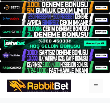
İçeriğe
atla
Menü