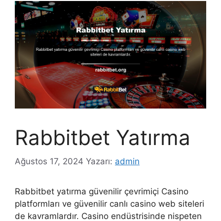
Rabbitbet Yatırma
Ağustos 17, 2024
Yazarı:
admin
Rabbitbet yatırma güvenilir çevrimiçi Casino
platformları ve güvenilir canlı casino web siteleri
de kavramlardır. Casino endüstrisinde nispeten