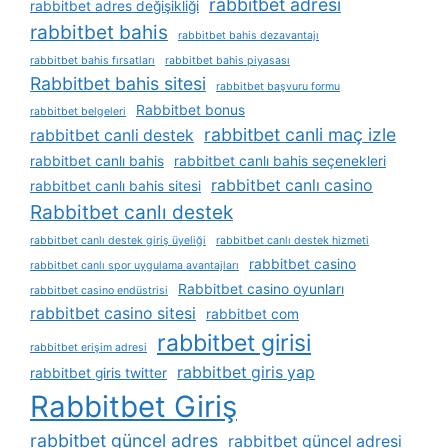
rabbitbet adresi
rabbitbet adres değişikliği
rabbitbet bahis
rabbitbet bahis dezavantajı
rabbitbet bahis fırsatları
rabbitbet bahis piyasası
Rabbitbet bahis sitesi
rabbitbet başvuru formu
Rabbitbet bonus
rabbitbet belgeleri
rabbitbet canli maç izle
rabbitbet canli destek
rabbitbet canlı bahis
rabbitbet canlı bahis seçenekleri
rabbitbet canlı casino
rabbitbet canlı bahis sitesi
Rabbitbet canlı destek
rabbitbet canlı destek giriş üyeliği
rabbitbet canlı destek hizmeti
rabbitbet casino
rabbitbet canlı spor uygulama avantajları
Rabbitbet casino oyunları
rabbitbet casino endüstrisi
rabbitbet casino sitesi
rabbitbet com
rabbitbet girisi
rabbitbet erişim adresi
rabbitbet giris yap
rabbitbet giris twitter
Rabbitbet Giriş
rabbitbet güncel adres
rabbitbet güncel adresi