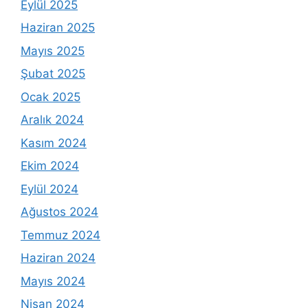
Eylül 2025
Haziran 2025
Mayıs 2025
Şubat 2025
Ocak 2025
Aralık 2024
Kasım 2024
Ekim 2024
Eylül 2024
Ağustos 2024
Temmuz 2024
Haziran 2024
Mayıs 2024
Nisan 2024