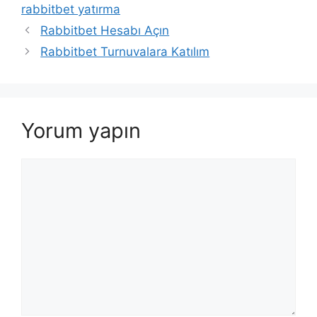
rabbitbet yatırma
Rabbitbet Hesabı Açın
Rabbitbet Turnuvalara Katılım
Yorum yapın
Yorum