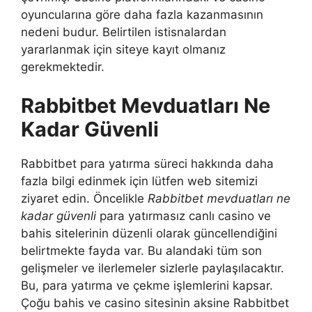
oyuncularına göre daha fazla kazanmasının
nedeni budur. Belirtilen istisnalardan
yararlanmak için siteye kayıt olmanız
gerekmektedir.
Rabbitbet Mevduatları Ne
Kadar Güvenli
Rabbitbet para yatırma süreci hakkında daha
fazla bilgi edinmek için lütfen web sitemizi
ziyaret edin. Öncelikle
Rabbitbet mevduatları ne
kadar güvenli
para yatırmasız canlı casino ve
bahis sitelerinin düzenli olarak güncellendiğini
belirtmekte fayda var. Bu alandaki tüm son
gelişmeler ve ilerlemeler sizlerle paylaşılacaktır.
Bu, para yatırma ve çekme işlemlerini kapsar.
Çoğu bahis ve casino sitesinin aksine Rabbitbet