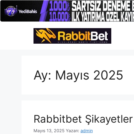
İçeriğe
atla
Ay:
Mayıs 2025
Rabbitbet Şikayetler
Mayıs 13, 2025
Yazarı:
admin